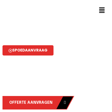
SPOEDAANVRAAG
AYVAZ ALLROUNDBOUW
Ervaren allround
bouwbedrijf in uw regio
Wij begrijpen dat ieder klant unieke behoeften heeft.
Daarom bieden we maatwerkoplossingen die
aansluiten op jouw specifieke eisen.
OFFERTE AANVRAGEN