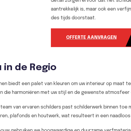
detail zorgen ervoor dat het schild
aantrekkelijk is, maar ook een verfi
des tijds doorstaat.
OFFERTE AANVRAGEN
u in de Regio
nen biedt een palet van kleuren om uw interieur op maat 
n die harmoniëren met uw stijl en de gewenste atmosfeer 
team van ervaren schilders past schilderwerk binnen toe m
ren, plafonds en houtwerk, wat resulteert in een naadloos
dbouw gebruiken we hoogwaardige en duurzame verfmaterial