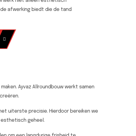
erwerk niet alleen esthetisch
jnde afwerking biedt die de tand
te maken. Ayvaz Allroundbouw werkt samen
creëren.
et uiterste precisie. Hierdoor bereiken we
 esthetisch geheel.
en om een langdurige frisheid te