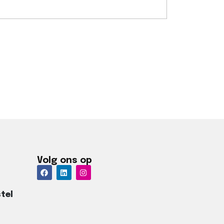
Volg ons op
el​