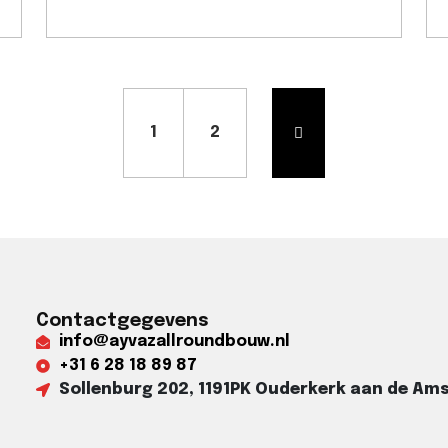
1
2
Contactgegevens
info@ayvazallroundbouw.nl
+31 6 28 18 89 87​
Sollenburg 202, 1191PK Ouderkerk aan de Amst