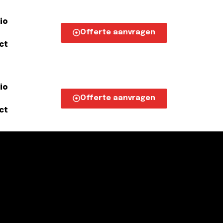
io
Offerte aanvragen
ct
io
Offerte aanvragen
ct