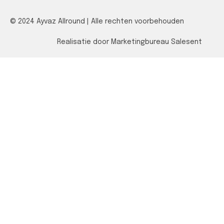
© 2024 Ayvaz Allround | Alle rechten voorbehouden
Realisatie door Marketingbureau Salesent
Over ons
Bij Ayvaz Allroundbouw streven we naar voortdurende
verbetering. Als een ervaren allround bouwbedrijf
hebben we ons bewezen in het succesvol aanpakken
van taken van diverse complexiteit.
Contactgegevens
info@ayvazallroundbouw.nl
+31 6 28 18 89 87​
Sollenburg 202, 1191PK Ouderkerk aan de
Amstel​