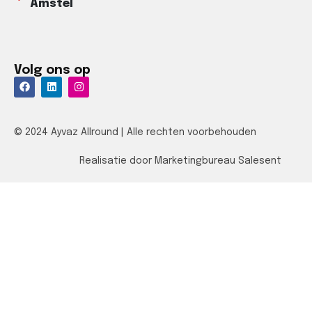
Amstel​
Volg ons op
© 2024 Ayvaz Allround | Alle rechten voorbehouden
Realisatie door Marketingbureau Salesent
Over ons
Bij Ayvaz Allroundbouw streven we naar voortdurende
verbetering. Als een ervaren allround bouwbedrijf
hebben we ons bewezen in het succesvol aanpakken
van taken van diverse complexiteit.